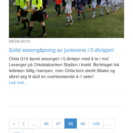
08/04/2015
Solid sesongåpning av juniorene i 0.divisjon!
Orkla G19 åpnet sesongen i 0.divisjon med å ta i mot
Levanger på Orkdalsbanken Stadion i kveld. Bortelaget tok
ledelsen tidlig i kampen, men Orkla kom sterkt tilbake og
sikret seg til slutt en overbevisende 4-1 seier!
Les mer…
«
1
…
96
97
98
99
100
…