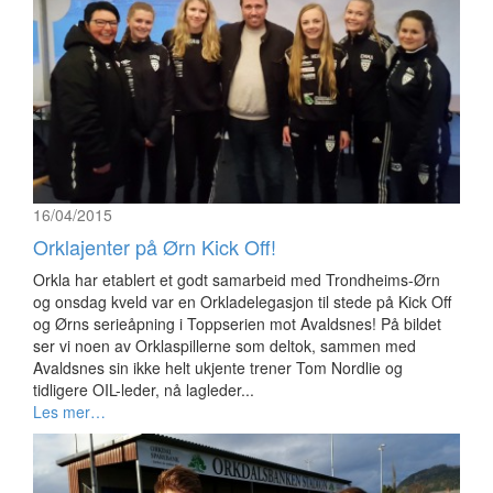
16/04/2015
Orklajenter på Ørn Kick Off!
Orkla har etablert et godt samarbeid med Trondheims-Ørn
og onsdag kveld var en Orkladelegasjon til stede på Kick Off
og Ørns serieåpning i Toppserien mot Avaldsnes! På bildet
ser vi noen av Orklaspillerne som deltok, sammen med
Avaldsnes sin ikke helt ukjente trener Tom Nordlie og
tidligere OIL-leder, nå lagleder...
Les mer…