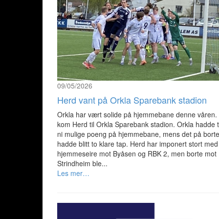
09/05/2026
Herd vant på Orkla Sparebank stadion
Orkla har vært solide på hjemmebane denne våren.
kom Herd til Orkla Sparebank stadion. Orkla hadde ta
ni mulige poeng på hjemmebane, mens det på bort
hadde blitt to klare tap. Herd har imponert stort med
hjemmeseire mot Byåsen og RBK 2, men borte mot
Strindheim ble...
Les mer…