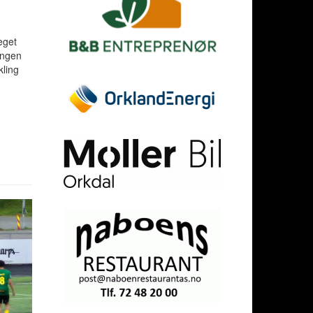
eget
ongen
kling