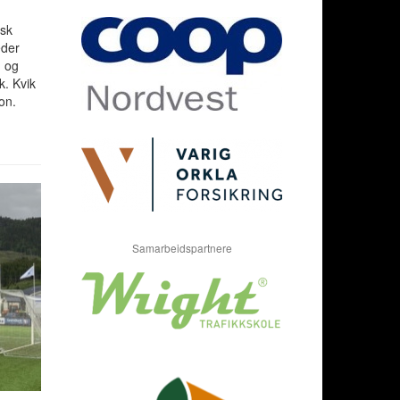
rsk
eder
 og
k. Kvik
on.
Samarbeidspartnere