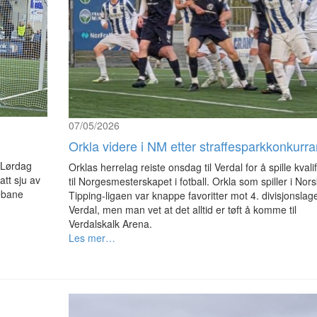
07/05/2026
Orkla videre i NM etter straffesparkkonkurr
 Lørdag
Orklas herrelag reiste onsdag til Verdal for å spille kvali
tt sju av
til Norgesmesterskapet i fotball. Orkla som spiller i Nors
ebane
Tipping-ligaen var knappe favoritter mot 4. divisjonslage
Verdal, men man vet at det alltid er tøft å komme til
Verdalskalk Arena.
Les mer…