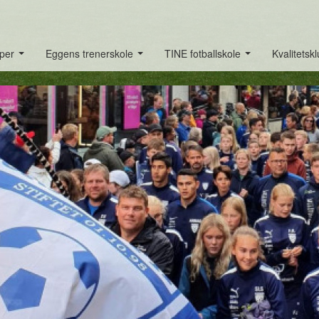
per
Eggens trenerskole
TINE fotballskole
Kvalitetsk
...
...
...