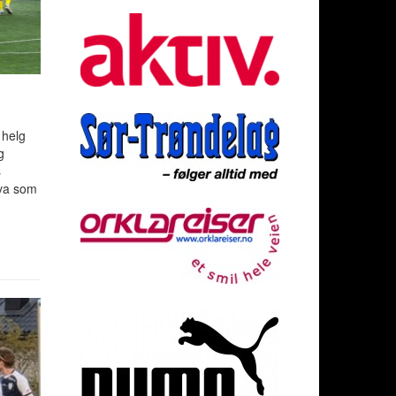
 helg
g
s
hva som