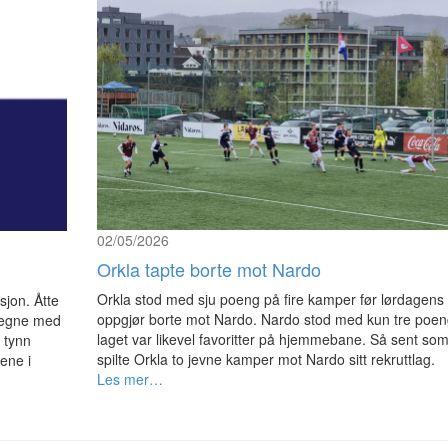
02/05/2026
Orkla tapte borte mot Nardo
Orkla stod med sju poeng på fire kamper før lørdagens
sjon. Åtte
oppgjør borte mot Nardo. Nardo stod med kun tre poe
 regne med
laget var likevel favoritter på hjemmebane. Så sent som 
 tynn
spilte Orkla to jevne kamper mot Nardo sitt rekruttlag.
gene i
Les mer…