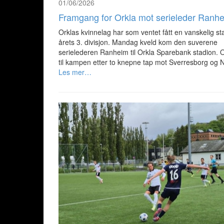
01/06/2026
Framgang for Orkla mot serieleder Ranh
Orklas kvinnelag har som ventet fått en vanskelig st
årets 3. divisjon. Mandag kveld kom den suverene
serielederen Ranheim til Orkla Sparebank stadion. 
til kampen etter to knepne tap mot Sverresborg og 
Les mer…