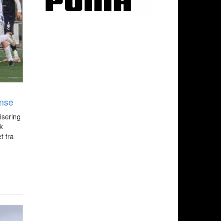
anse
fisering
k
t fra