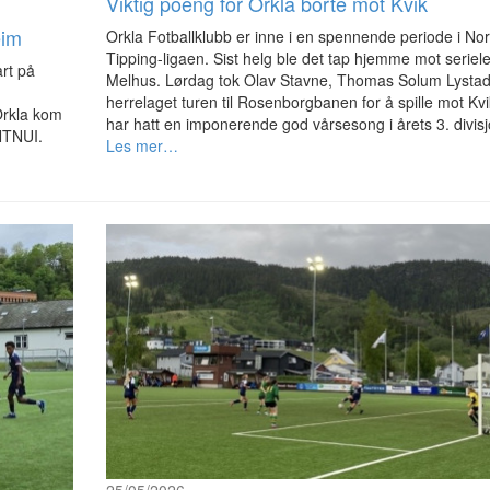
Viktig poeng for Orkla borte mot Kvik
eim
Orkla Fotballklubb er inne i en spennende periode i No
Tipping-ligaen. Sist helg ble det tap hjemme mot seriel
art på
Melhus. Lørdag tok Olav Stavne, Thomas Solum Lystad
herrelaget turen til Rosenborgbanen for å spille mot Kvi
Orkla kom
har hatt en imponerende god vårsesong i årets 3. divisj
NTNUI.
Les mer…