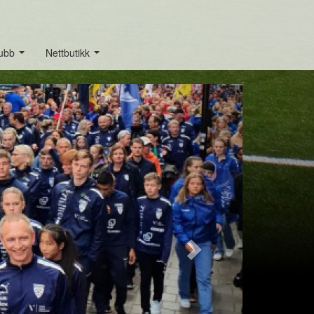
lubb
Nettbutikk
...
...