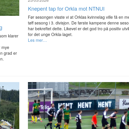
25/05/2026
Knepent tap for Orkla mot NTNUI
Før sesongen visste vi at Orklas kvinnelag ville få en m
tøff sesong i 3. divisjon. De første kampene denne ses
g
har bekreftet dette. Likevel er det god tro på positiv utvi
for det unge Orkla-laget.
som klarer
Les mer…
r mye
ten grad er
on.