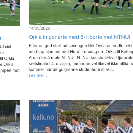
14/05/2026
Orkla imponerte med 5-1 borte mot NTNUI
a
Etter en god start på sesongen fikk Orkla en nedtur sist
I sist
med tap hjemme mot Herd. Torsdag dro Orkla til Koten
mot
Arena for å møte NTNUI. NTNUI knuste Orkla i fjoråret
il Orkla
kretsfinale i 4. divisjon, men man vet likevel ikke alltid 
r Orkla
kommer når de gulgrønne studentene stiller...
kampen mot
Les mer…