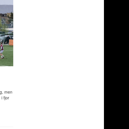
ng, men
i fjor