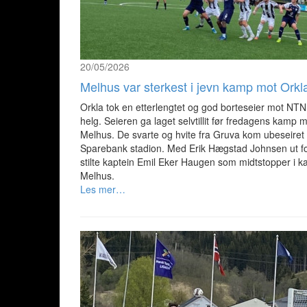
20/05/2026
Melhus var sterkest i jevn kamp mot Orkl
Orkla tok en etterlengtet og god borteseier mot NTNU
helg. Seieren ga laget selvtillit før fredagens kamp 
Melhus. De svarte og hvite fra Gruva kom ubeseiret t
Sparebank stadion. Med Erik Hægstad Johnsen ut fo
stilte kaptein Emil Eker Haugen som midtstopper i 
Melhus.
Les mer…