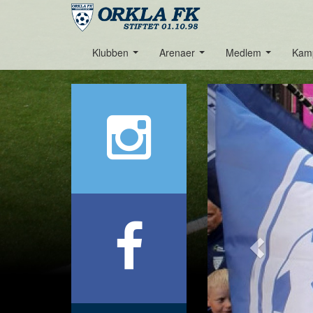
Klubben
Arenaer
Medlem
Kam
...
...
...