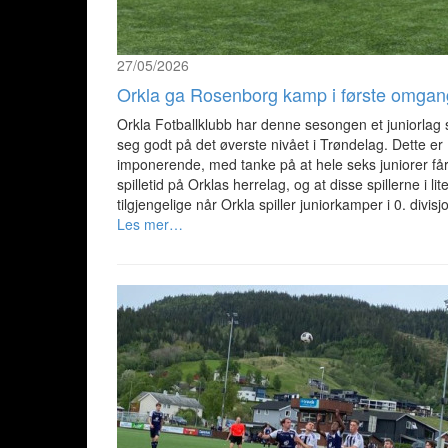
27/05/2026
Orkla ga Rosenborg kamp i første omgan
Orkla Fotballklubb har denne sesongen et juniorlag 
seg godt på det øverste nivået i Trøndelag. Dette er
imponerende, med tanke på at hele seks juniorer få
spilletid på Orklas herrelag, og at disse spillerne i li
tilgjengelige når Orkla spiller juniorkamper i 0. divisj
Les mer…