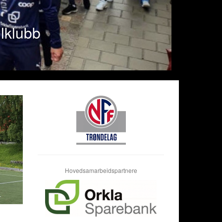
 OFK herrer!
Hovedsamarbeidspartnere