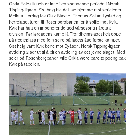
Orkla Fotballklubb er inne i en spennende periode i Norsk
Tipping-ligaen. Sist helg ble det tap hjemme mot serieleder
Melhus. Lørdag tok Olav Stavne, Thomas Solum Lystad og
herrelaget turen til Rosenborgbanen for å spille mot Kvik.
Kvik har hatt en imponerende god vårsesong i årets 3.
divisjon. Før lørdagens kamp lå Trondheimslaget helt oppe
på tredjeplass med fem seire på lagets åtte første kamper.
Sist helg vant Kvik borte mot Byåsen. Norsk Tipping-ligaen
avdeling 2 ser ut til å bli en avdeling av det jevne slaget. Med
seier på Rosenborgbanen ville Orkla være bare to poeng bak
Kvik på tabellen.