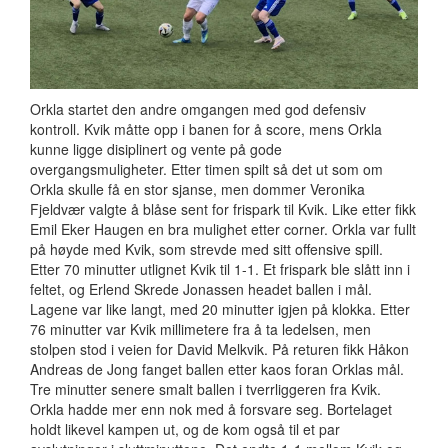
Orkla startet den andre omgangen med god defensiv
kontroll. Kvik måtte opp i banen for å score, mens Orkla
kunne ligge disiplinert og vente på gode
overgangsmuligheter. Etter timen spilt så det ut som om
Orkla skulle få en stor sjanse, men dommer Veronika
Fjeldvær valgte å blåse sent for frispark til Kvik. Like etter fikk
Emil Eker Haugen en bra mulighet etter corner. Orkla var fullt
på høyde med Kvik, som strevde med sitt offensive spill.
Etter 70 minutter utlignet Kvik til 1-1. Et frispark ble slått inn i
feltet, og Erlend Skrede Jonassen headet ballen i mål.
Lagene var like langt, med 20 minutter igjen på klokka. Etter
76 minutter var Kvik millimetere fra å ta ledelsen, men
stolpen stod i veien for David Melkvik. På returen fikk Håkon
Andreas de Jong fanget ballen etter kaos foran Orklas mål.
Tre minutter senere smalt ballen i tverrliggeren fra Kvik.
Orkla hadde mer enn nok med å forsvare seg. Bortelaget
holdt likevel kampen ut, og de kom også til et par