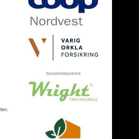
Samarbeidspartnere
tten.