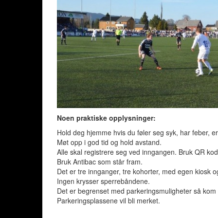
Noen praktiske opplysninger:
Hold deg hjemme hvis du føler seg syk, har feber, er f
Møt opp i god tid og hold avstand.
Alle skal registrere seg ved inngangen. Bruk QR kode
Bruk Antibac som står fram.
Det er tre innganger, tre kohorter, med egen kiosk og
Ingen krysser sperrebåndene.
Det er begrenset med parkeringsmuligheter så kom gje
Parkeringsplassene vil bli merket.