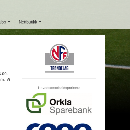
lubb
Nettbutikk
...
...
8.00.
rn. Vi
Hovedsamarbeidspartnere