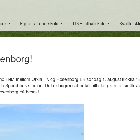
per
Eggens trenerskole
TINE fotballskole
Kvalitetsk
...
...
...
senborg!
amp i NM mellom Orkla FK og Rosenborg BK søndag 1. august klokka 1
la Sparebank stadion. Det er begrenset antall billetter grunnet smitteve
 Rosenborg på besøk!