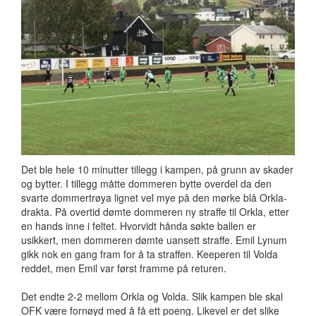
Det ble hele 10 minutter tillegg i kampen, på grunn av skader
og bytter. I tillegg måtte dommeren bytte overdel da den
svarte dommertrøya lignet vel mye på den mørke blå Orkla-
drakta. På overtid dømte dommeren ny straffe til Orkla, etter
en hands inne i feltet. Hvorvidt hånda søkte ballen er
usikkert, men dommeren dømte uansett straffe. Emil Lynum
gikk nok en gang fram for å ta straffen. Keeperen til Volda
reddet, men Emil var først framme på returen.
Det endte 2-2 mellom Orkla og Volda. Slik kampen ble skal
OFK være fornøyd med å få ett poeng. Likevel er det slike