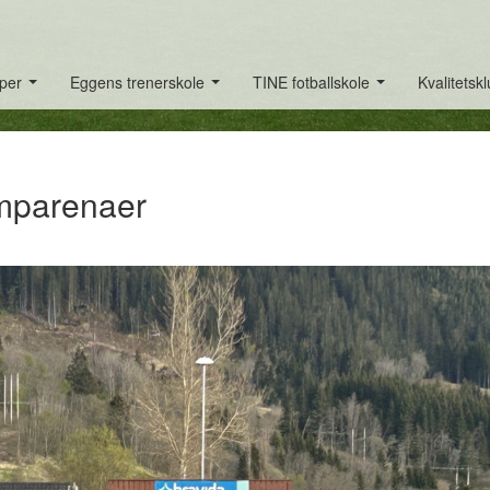
per
Eggens trenerskole
TINE fotballskole
Kvalitetsk
...
...
...
amparenaer