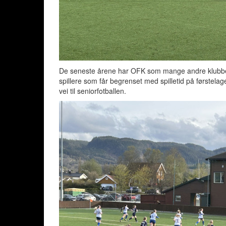
De seneste årene har OFK som mange andre klubber 
spillere som får begrenset med spilletid på førstelag
vei til seniorfotballen.