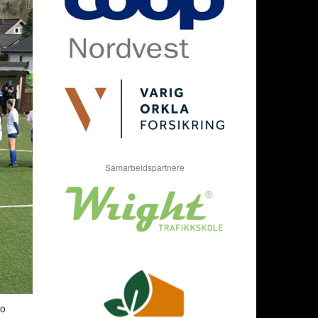
Samarbeidspartnere
to