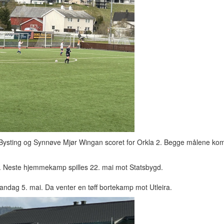
ysting og Synnøve Mjør Wingan scoret for Orkla 2. Begge målene kom
s. Neste hjemmekamp spilles 22. mai mot Statsbygd.
andag 5. mai. Da venter en tøff bortekamp mot Utleira.