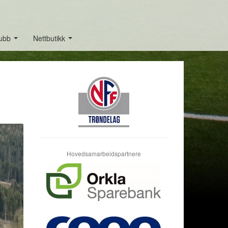
lubb
Nettbutikk
...
...
Hovedsamarbeidspartnere