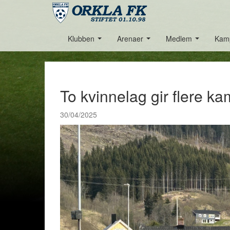
Klubben
Arenaer
Medlem
Kam
...
...
...
To kvinnelag gir flere k
30/04/2025