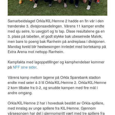
Samarbeidslaget Orkla/KIL/Hemne 2 hadde en fin vår i den
trønderske 3. divisjonsavdelingen. Vårens 11 kamper endte
med sju seire, to uavgjort og to tap. Disse resultatene ga en
3. plass på tabellen, et godt stykke bak ubeseirede Malvik,
men bare to poeng bak Ranheim på andreplass i divisjonen.
Mandag kveld blir høstsesongen innledet med bortekamp på
Extra Arena mot nettopp Ranheim.
Kampfakta med lagoppstillinger og kamphendelser kommer
på
NFF sine sider
.
Vårens kamp mellom lagene på Orkla Sparebank stadion
endte med seier 4-3 til Orkla/KIL/Hemne 2. Orkla/KIL/Hemne
2 kom tilbake fra 0-2, og snudde kampen med fire mål i
andre omgang.
Orkla/KIL/Hemne 2 har i hovedsak bestått av Orkla-spillere,
med innslag av unge spillere fra KIL/Hemne. Gjennom
vårsesongen har det i gjennomsnitt vært med tre spillere fra