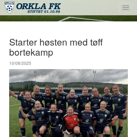
Toggl
navig
Starter høsten med tøff
bortekamp
10/08/2025