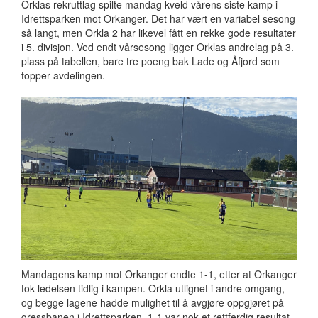
Orklas rekruttlag spilte mandag kveld vårens siste kamp i
Idrettsparken mot Orkanger. Det har vært en variabel sesong
så langt, men Orkla 2 har likevel fått en rekke gode resultater
i 5. divisjon. Ved endt vårsesong ligger Orklas andrelag på 3.
plass på tabellen, bare tre poeng bak Lade og Åfjord som
topper avdelingen.
Mandagens kamp mot Orkanger endte 1-1, etter at Orkanger
tok ledelsen tidlig i kampen. Orkla utlignet i andre omgang,
og begge lagene hadde mulighet til å avgjøre oppgjøret på
gressbanen i Idrettsparken. 1-1 var nok et rettferdig resultat