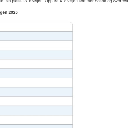
dt sin plass i 3. divisjon. Opp fra 4. divisjon kommer Sokna og Sverres
ongen 2025