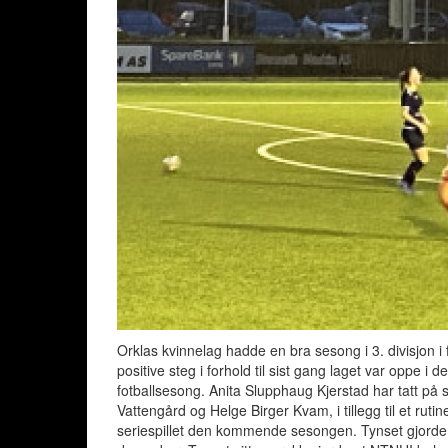
Orklas kvinnelag hadde en bra sesong i 3. divisjon i
positive steg i forhold til sist gang laget var oppe i 
fotballsesong. Anita Slupphaug Kjerstad har tatt på
Vattengård og Helge Birger Kvam, i tillegg til et ruti
seriespillet den kommende sesongen. Tynset gjorde en 