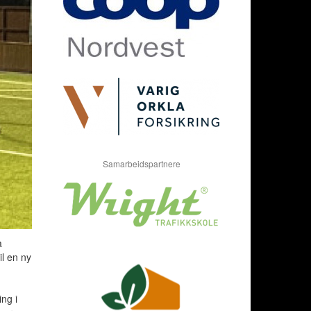
Samarbeidspartnere
a
il en ny
ing i