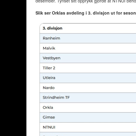
desember. Tynset sitt opprykk gjorde at NTNUI behol
Slik ser Orklas avdeling i 3. divisjon ut for ses