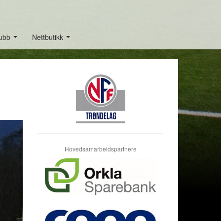
lubb
Nettbutikk
...
...
Hovedsamarbeidspartnere