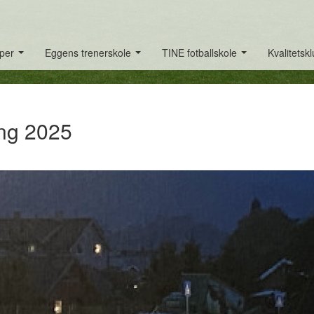
per
Eggens trenerskole
TINE fotballskole
Kvalitetsk
...
...
...
ing 2025