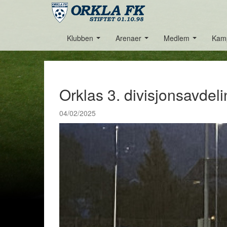
Klubben
Arenaer
Medlem
Kam
...
...
...
Orklas 3. divisjonsavdel
04/02/2025