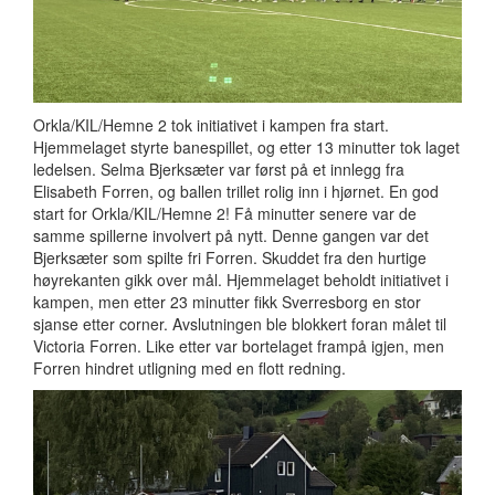
Orkla/KIL/Hemne 2 tok initiativet i kampen fra start.
Hjemmelaget styrte banespillet, og etter 13 minutter tok laget
ledelsen. Selma Bjerksæter var først på et innlegg fra
Elisabeth Forren, og ballen trillet rolig inn i hjørnet. En god
start for Orkla/KIL/Hemne 2! Få minutter senere var de
samme spillerne involvert på nytt. Denne gangen var det
Bjerksæter som spilte fri Forren. Skuddet fra den hurtige
høyrekanten gikk over mål. Hjemmelaget beholdt initiativet i
kampen, men etter 23 minutter fikk Sverresborg en stor
sjanse etter corner. Avslutningen ble blokkert foran målet til
Victoria Forren. Like etter var bortelaget frampå igjen, men
Forren hindret utligning med en flott redning.