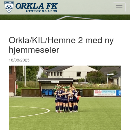
Toggl
navig
Orkla/KIL/Hemne 2 med ny
hjemmeseier
18/08/2025