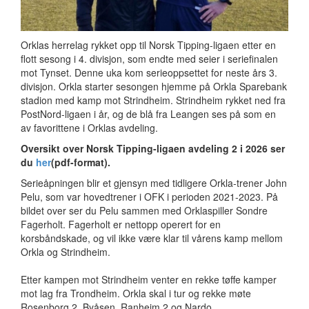
Orklas herrelag rykket opp til Norsk Tipping-ligaen etter en
flott sesong i 4. divisjon, som endte med seier i seriefinalen
mot Tynset. Denne uka kom serieoppsettet for neste års 3.
divisjon. Orkla starter sesongen hjemme på Orkla Sparebank
stadion med kamp mot Strindheim. Strindheim rykket ned fra
PostNord-ligaen i år, og de blå fra Leangen ses på som en
av favorittene i Orklas avdeling.
Oversikt over Norsk Tipping-ligaen avdeling 2 i 2026 ser
du
her
(pdf-format).
Serieåpningen blir et gjensyn med tidligere Orkla-trener John
Pelu, som var hovedtrener i OFK i perioden 2021-2023. På
bildet over ser du Pelu sammen med Orklaspiller Sondre
Fagerholt. Fagerholt er nettopp operert for en
korsbåndskade, og vil ikke være klar til vårens kamp mellom
Orkla og Strindheim.
Etter kampen mot Strindheim venter en rekke tøffe kamper
mot lag fra Trondheim. Orkla skal i tur og rekke møte
Rosenborg 2, Byåsen, Ranheim 2 og Nardo.