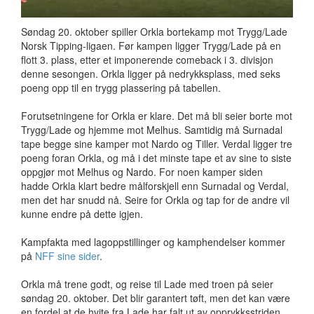
Søndag 20. oktober spiller Orkla bortekamp mot Trygg/Lade
Norsk Tipping-ligaen. Før kampen ligger Trygg/Lade på en
flott 3. plass, etter et imponerende comeback i 3. divisjon
denne sesongen. Orkla ligger på nedrykksplass, med seks
poeng opp til en trygg plassering på tabellen.
Forutsetningene for Orkla er klare. Det må bli seier borte mot
Trygg/Lade og hjemme mot Melhus. Samtidig må Surnadal
tape begge sine kamper mot Nardo og Tiller. Verdal ligger tre
poeng foran Orkla, og må i det minste tape et av sine to siste
oppgjør mot Melhus og Nardo. For noen kamper siden
hadde Orkla klart bedre målforskjell enn Surnadal og Verdal,
men det har snudd nå. Seire for Orkla og tap for de andre vil
kunne endre på dette igjen.
Kampfakta med lagoppstillinger og kamphendelser kommer
på
NFF sine sider
.
Orkla må trene godt, og reise til Lade med troen på seier
søndag 20. oktober. Det blir garantert tøft, men det kan være
en fordel at de hvite fra Lade har falt ut av opprykksstriden.