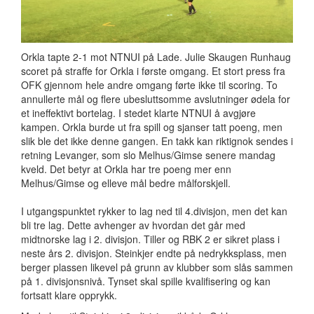
Orkla tapte 2-1 mot NTNUI på Lade. Julie Skaugen Runhaug
scoret på straffe for Orkla i første omgang. Et stort press fra
OFK gjennom hele andre omgang førte ikke til scoring. To
annullerte mål og flere ubesluttsomme avslutninger ødela for
et ineffektivt bortelag. I stedet klarte NTNUI å avgjøre
kampen. Orkla burde ut fra spill og sjanser tatt poeng, men
slik ble det ikke denne gangen. En takk kan riktignok sendes i
retning Levanger, som slo Melhus/Gimse senere mandag
kveld. Det betyr at Orkla har tre poeng mer enn
Melhus/Gimse og elleve mål bedre målforskjell.
I utgangspunktet rykker to lag ned til 4.divisjon, men det kan
bli tre lag. Dette avhenger av hvordan det går med
midtnorske lag i 2. divisjon. Tiller og RBK 2 er sikret plass i
neste års 2. divisjon. Steinkjer endte på nedrykksplass, men
berger plassen likevel på grunn av klubber som slås sammen
på 1. divisjonsnivå. Tynset skal spille kvalifisering og kan
fortsatt klare opprykk.