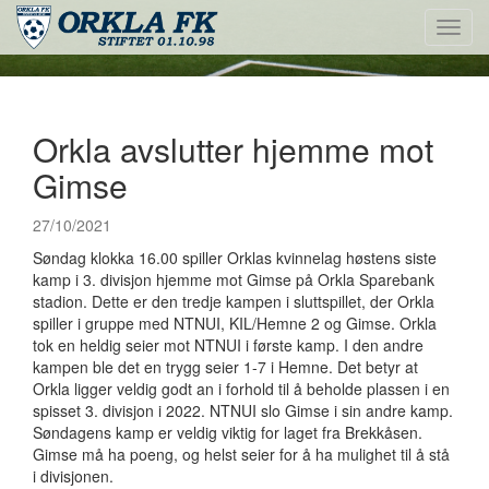
Toggl
navig
Orkla avslutter hjemme mot
Gimse
27/10/2021
Søndag klokka 16.00 spiller Orklas kvinnelag høstens siste
kamp i 3. divisjon hjemme mot Gimse på Orkla Sparebank
stadion. Dette er den tredje kampen i sluttspillet, der Orkla
spiller i gruppe med NTNUI, KIL/Hemne 2 og Gimse. Orkla
tok en heldig seier mot NTNUI i første kamp. I den andre
kampen ble det en trygg seier 1-7 i Hemne. Det betyr at
Orkla ligger veldig godt an i forhold til å beholde plassen i en
spisset 3. divisjon i 2022. NTNUI slo Gimse i sin andre kamp.
Søndagens kamp er veldig viktig for laget fra Brekkåsen.
Gimse må ha poeng, og helst seier for å ha mulighet til å stå
i divisjonen.