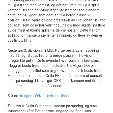
mulig å trene med kontakt, og det har vært umulig å spille
kamper. Helland og kvinnelaget har kjempet seg gjennom
dette, og nå ligger laget godt an til å berge plassen i 3.
divisjon. Det vil være en god prestasjon av Ole Johan Helland
og laget, som også har vært noe uheldig med skader på flere
av de mest etablerte spillerne denne høsten. Dette har gitt
spilletid for mange unge jenter i troppen, og flere av dem er i
positiv utvikling.
Neste års 3. divisjon vil i Midt-Norge bestå av en avdeling
med 12 lag. Sluttspillet for å berge plassen i 3.divisjon
foregår i to puljer. De to øverste i hver pulje er sikret plass. I
tillegg er beste treer med i neste års 3. divisjon. Det er
poenggjennomsnittet som avgjør hvem som blir beste treer.
Med de to seirene som Orkla FK har, ser det bra ut uansett
utfall på søndag. Likevel går OFK inn til kampen mot Gimse
med tanken om at den må vinnes.
Slik er
stillingen i Orkla sin sluttspillpulje
.
Ta turen til Orkla Sparebank stadion på søndag, og støtt
kvinnelaget vårt! Det er gratis inngang, og åpen kiosk.