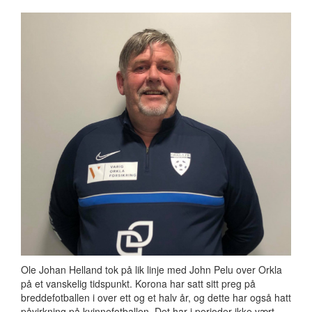
Ole Johan Helland tok på lik linje med John Pelu over Orkla
på et vanskelig tidspunkt. Korona har satt sitt preg på
breddefotballen i over ett og et halv år, og dette har også hatt
påvirkning på kvinnefotballen. Det har i perioder ikke vært