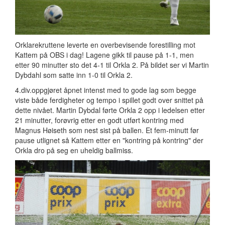
Orklarekruttene leverte en overbevisende forestilling mot
Kattem på OBS i dag! Lagene gikk til pause på 1-1, men
etter 90 minutter sto det 4-1 til Orkla 2. På bildet ser vi Martin
Dybdahl som satte inn 1-0 til Orkla 2.
4.div.oppgjøret åpnet intenst med to gode lag som begge
viste både ferdigheter og tempo i spillet godt over snittet på
dette nivået. Martin Dybdal førte Orkla 2 opp i ledelsen etter
21 minutter, forøvrig etter en godt utført kontring med
Magnus Høiseth som nest sist på ballen. Et fem-minutt før
pause utlignet så Kattem ett
er en "kontring på kontring" der
Orkla dro på seg en uheldig ballmiss.