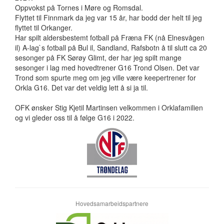
Oppvokst på Tornes i Møre og Romsdal.
Flyttet til Finnmark da jeg var 15 år, har bodd der helt til jeg
flyttet til Orkanger.
Har spilt aldersbestemt fotball på Fræna FK (nå Elnesvågen
il) A-lag`s fotball på Bul il, Sandland, Rafsbotn å til slutt ca 20
sesonger på FK Sørøy Glimt, der har jeg spilt mange
sesonger i lag med hovedtrener G16 Trond Olsen.
Det var
Trond som spurte meg om jeg ville være keepertrener for
Orkla G16. Det var det veldig lett å si ja til.
OFK ønsker Stig Kjetil Martinsen velkommen i Orklafamilien
og vi gleder oss til å følge G16 i 2022.
Hovedsamarbeidspartnere