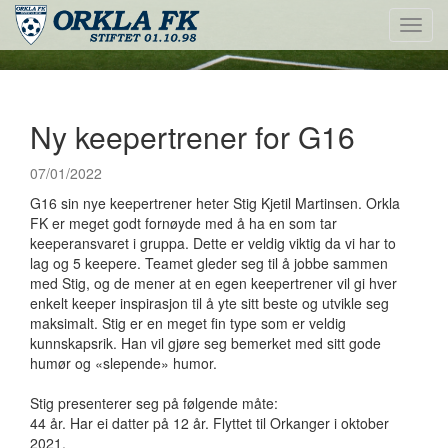
Toggl
navig
Ny keepertrener for G16
07/01/2022
G16 sin nye keepertrener heter Stig Kjetil Martinsen. Orkla
FK er meget godt fornøyde med å ha en som tar
keeperansvaret i gruppa. Dette er veldig viktig da vi har to
lag og 5 keepere. Teamet gleder seg til å jobbe sammen
med Stig, og de mener at en egen keepertrener vil gi hver
enkelt keeper inspirasjon til å yte sitt beste og utvikle seg
maksimalt. Stig er en meget fin type som er veldig
kunnskapsrik. Han vil gjøre seg bemerket med sitt gode
humør og «slepende» humor.
Stig presenterer seg på følgende måte:
44 år. Har ei datter på 12 år. Flyttet til Orkanger i oktober
2021.