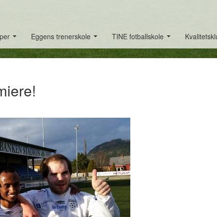
per
Eggens trenerskole
TINE fotballskole
Kvalitetsk
...
...
...
miere!