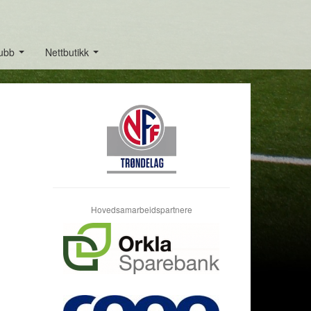
lubb
Nettbutikk
...
...
Hovedsamarbeidspartnere