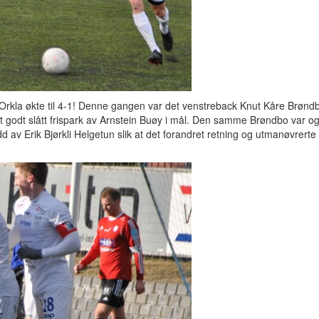
kla økte til 4-1! Denne gangen var det venstreback Knut Kåre Brønd
et godt slått frispark av Arnstein Buøy i mål. Den samme Brøndbo var og
d av Erik Bjørkli Helgetun slik at det forandret retning og utmanøvrerte