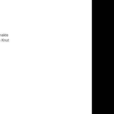
smakte
m Knut