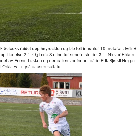
k Selbekk raidet opp høyresiden og ble felt innenfor 16-meteren. Erik Bj
opp i ledelse 2-1. Og bare 3 minutter senere sto det 3-1! Nå var Håkon
artet av Erlend Løkken og der ballen var innom både Erik Bjørkli Helget
il Orkla var også pauseresultatet.