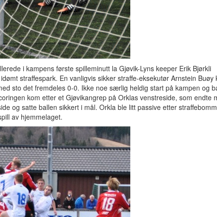
llerede i kampens første spilleminutt la Gjøvik-Lyns keeper Erik Bjørkli
t idømt straffespark. En vanligvis sikker straffe-eksekutør Arnstein Buøy 
rmed sto det fremdeles 0-0. Ikke noe særlig heldig start på kampen og b
 Scoringen kom etter et Gjøvikangrep på Orklas venstreside, som endte 
 side og satte ballen sikkert i mål. Orkla ble litt passive etter straffebo
spill av hjemmelaget.