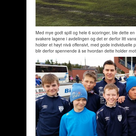
Med mye godt spill og hele 6 scoringer, ble dette en 
svakere lagene i avdelingen og det er derfor litt van
holder et høyt nivå offensivt, med gode individuelle
blir derfor spennende å se hvordan dette holder mot