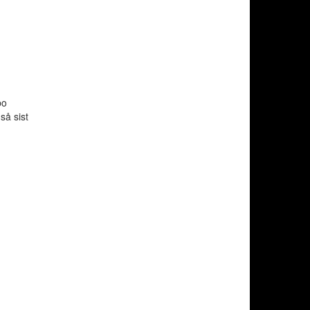
bo
så sist