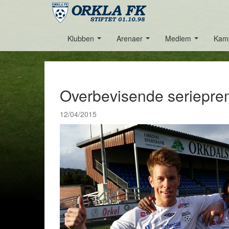
Klubben
Arenaer
Medlem
Kam
...
...
...
Overbevisende seriepre
12/04/2015