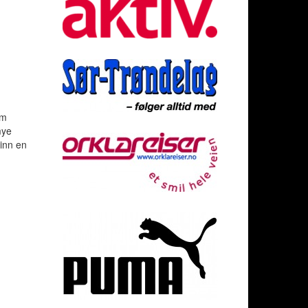
om
mye
 inn en