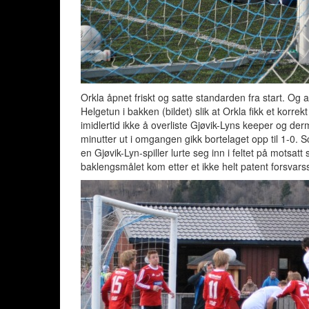
Orkla åpnet friskt og satte standarden fra start. Og a
Helgetun i bakken (bildet) slik at Orkla fikk et korrek
imidlertid ikke å overliste Gjøvik-Lyns keeper og de
minutter ut i omgangen gikk bortelaget opp til 1-0.
en Gjøvik-Lyn-spiller lurte seg inn i feltet på motsatt
baklengsmålet kom etter et ikke helt patent forsvars