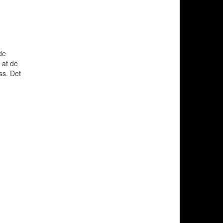
de
 at de
ss. Det