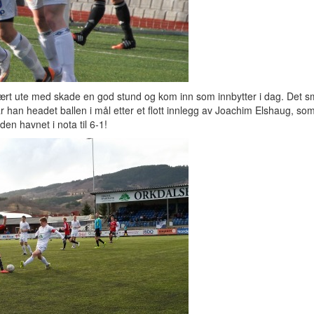
 vært ute med skade en god stund og kom inn som innbytter i dag. Det 
 han headet ballen i mål etter et flott innlegg av Joachim Elshaug, so
 den havnet i nota til 6-1!