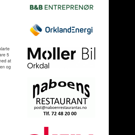
klarte
are 5
med at
mmen og