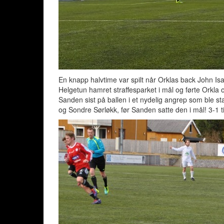
En knapp halvtime var spilt når Orklas back John Isa
Helgetun hamret straffesparket i mål og førte Orkla 
Sanden sist på ballen i et nydelig angrep som ble st
og Sondre Sørløkk, før Sanden satte den i mål! 3-1 t