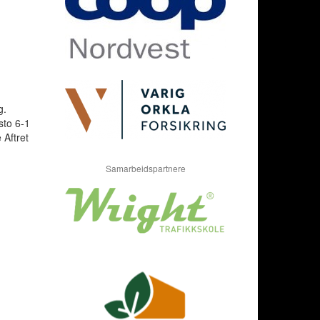
g.
sto 6-1
 Aftret
Samarbeidspartnere