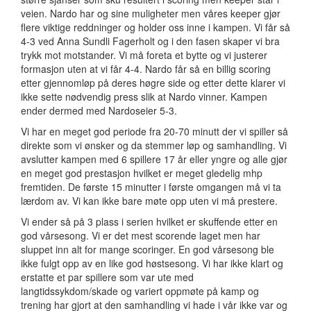
veien. Nardo har og sine muligheter men våres keeper gjør
flere viktige reddninger og holder oss inne i kampen. Vi får så
4-3 ved Anna Sundli Fagerholt og i den fasen skaper vi bra
trykk mot motstander. Vi må foreta et bytte og vi justerer
formasjon uten at vi får 4-4. Nardo får så en billig scoring
etter gjennomløp på deres høgre side og etter dette klarer vi
ikke sette nødvendig press slik at Nardo vinner. Kampen
ender dermed med Nardoseier 5-3.
Vi har en meget god periode fra 20-70 minutt der vi spiller så
direkte som vi ønsker og da stemmer løp og samhandling. Vi
avslutter kampen med 6 spillere 17 år eller yngre og alle gjør
en meget god prestasjon hvilket er meget gledelig mhp
fremtiden. De første 15 minutter i første omgangen må vi ta
lærdom av. Vi kan ikke bare møte opp uten vi må prestere.
Vi ender så på 3 plass i serien hvilket er skuffende etter en
god vårsesong. Vi er det mest scorende laget men har
sluppet inn alt for mange scoringer. En god vårsesong ble
ikke fulgt opp av en like god høstsesong. Vi har ikke klart og
erstatte et par spillere som var ute med
langtidssykdom/skade og variert oppmøte på kamp og
trening har gjort at den samhandling vi hade i vår ikke var og