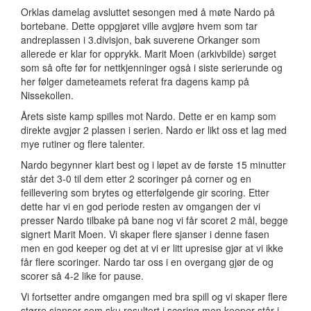
Orklas damelag avsluttet sesongen med å møte Nardo på
bortebane. Dette oppgjøret ville avgjøre hvem som tar
andreplassen i 3.divisjon, bak suverene Orkanger som
allerede er klar for opprykk. Marit Moen (arkivbilde) sørget
som så ofte før for nettkjenninger også i siste serierunde og
her følger dameteamets referat fra dagens kamp på
Nissekollen.
Årets siste kamp spilles mot Nardo. Dette er en kamp som
direkte avgjør 2 plassen i serien. Nardo er likt oss et lag med
mye rutiner og flere talenter.
Nardo begynner klart best og i løpet av de første 15 minutter
står det 3-0 til dem etter 2 scoringer på corner og en
feillevering som brytes og etterfølgende gir scoring. Etter
dette har vi en god periode resten av omgangen der vi
presser Nardo tilbake på bane nog vi får scoret 2 mål, begge
signert Marit Moen. Vi skaper flere sjanser i denne fasen
men en god keeper og det at vi er litt upresise gjør at vi ikke
får flere scoringer. Nardo tar oss i en overgang gjør de og
scorer så 4-2 like for pause.
Vi fortsetter andre omgangen med bra spill og vi skaper flere
større sjanser som sku resultert i scoring men keeper står i