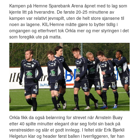
Kampen på Hemne Sparebank Arena åpnet med to lag som
kjente litt på hverandre. De første 20-25 minuttene av
kampen var relativt jevnspilt, uten de helt store sjansene til
noen av lagene. KIL/Hemne måtte gjøre to bytter tidlig i
omgangen og etterhvert tok Orkla mer og mer styringen i det
som foregikk ute på matta.
Orkla fikk da også belønning for strevet når Arnstein Buøy
etter 40 spilte minutter elegant drar seg forbi sin back på
venstresiden og slår et godt innlegg. I feltet står Erik Bjørkli
Helgetun klar og header først ballen i tverrliggeren, før han