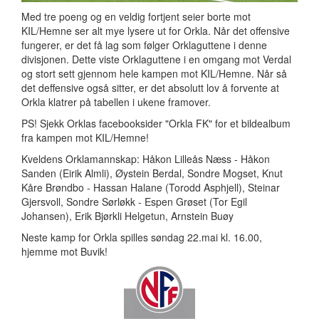
Med tre poeng og en veldig fortjent seier borte mot
KIL/Hemne ser alt mye lysere ut for Orkla. Når det offensive
fungerer, er det få lag som følger Orklaguttene i denne
divisjonen. Dette viste Orklaguttene i en omgang mot Verdal
og stort sett gjennom hele kampen mot KIL/Hemne. Når så
det deffensive også sitter, er det absolutt lov å forvente at
Orkla klatrer på tabellen i ukene framover.
PS! Sjekk Orklas facebooksider "Orkla FK" for et bildealbum
fra kampen mot KIL/Hemne!
Kveldens Orklamannskap: Håkon Lilleås Næss - Håkon
Sanden (Eirik Almli), Øystein Berdal, Sondre Mogset, Knut
Kåre Brøndbo - Hassan Halane (Torodd Asphjell), Steinar
Gjersvoll, Sondre Sørløkk - Espen Grøset (Tor Egil
Johansen), Erik Bjørkli Helgetun, Arnstein Buøy
Neste kamp for Orkla spilles søndag 22.mai kl. 16.00,
hjemme mot Buvik!