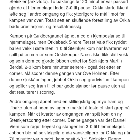
Steinkjer (arkivfoto). To baklengs før 20 minutter var passert
gjorde at hjemmelaget ledet 2-0 til pause. Orkla klarte ikke å
løfte seg i andre omgang og fikk ytterligere to mål i mot før
kampen var over. Totalt sett en skuffende forestilling av Orkla
både prestasjons- og resultatmessig.
Kampen på Guldbergaunet åpnet med en kjempesjanse til
hjemmelaget, men Orklaback Sindre Tørset Valø fikk ryddet
ballen vekk i siste liten. 1-0 til Steinkjer kom når kvarteret var
spilt på en corner som Orklakeeper Næss ikke fikk slått vekk
og som dermed gjorde jobben enkel for Steinkjers Martin
Berdal. 2-0 kom bare minutter senere - også det etter en
corner. Målscorer denne gangen var Ove Holmen. Etter
denne sjokkåpningen, jobbet Orkla seg gradvis inn i kampen
og spiller seg fram til et par gode sjanser før pause uten at
det resulterer i scoring.
Andre omgang åpnet med en stillingskrig og mye fram og
tilbake uten at noen av lagene maktet å feste et klart grep på
kampen. Når et kvarter av omgangen var spilt kom en ny
Steinkjerscoring etter corner. Denne gangen var det Daniel
Viem som raget høyest og stanger inn 3-0 til hjemmelaget.
Jobben ble nå selvfølgelig enda vanskeligere for Orkla og når
70 minutter var rundet, kom også 4-0 til Steinkjer. Denne