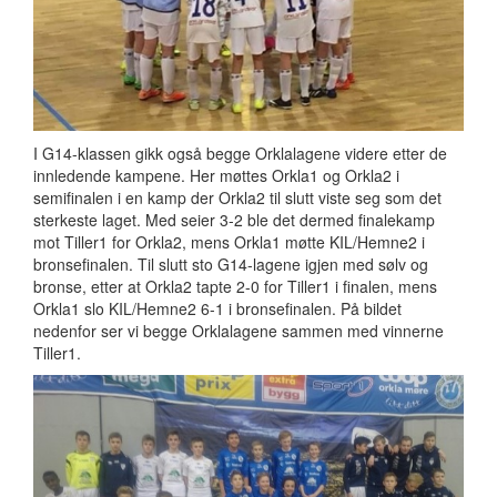
I G14-klassen gikk også begge Orklalagene videre etter de
innledende kampene. Her møttes Orkla1 og Orkla2 i
semifinalen i en kamp der Orkla2 til slutt viste seg som det
sterkeste laget. Med seier 3-2 ble det dermed finalekamp
mot Tiller1 for Orkla2, mens Orkla1 møtte KIL/Hemne2 i
bronsefinalen. Til slutt sto G14-lagene igjen med sølv og
bronse, etter at Orkla2 tapte 2-0 for Tiller1 i finalen, mens
Orkla1 slo KIL/Hemne2 6-1 i bronsefinalen. På bildet
nedenfor ser vi begge Orklalagene sammen med vinnerne
Tiller1.