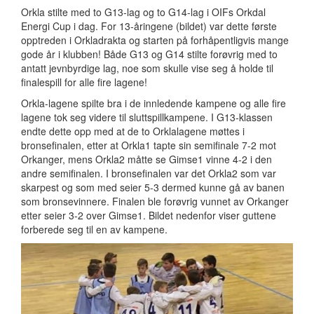
Orkla stilte med to G13-lag og to G14-lag i OIFs Orkdal
Energi Cup i dag. For 13-åringene (bildet) var dette første
opptreden i Orkladrakta og starten på forhåpentligvis mange
gode år i klubben! Både G13 og G14 stilte forøvrig med to
antatt jevnbyrdige lag, noe som skulle vise seg å holde til
finalespill for alle fire lagene!
Orkla-lagene spilte bra i de innledende kampene og alle fire
lagene tok seg videre til sluttspillkampene. I G13-klassen
endte dette opp med at de to Orklalagene møttes i
bronsefinalen, etter at Orkla1 tapte sin semifinale 7-2 mot
Orkanger, mens Orkla2 måtte se Gimse1 vinne 4-2 i den
andre semifinalen. I bronsefinalen var det Orkla2 som var
skarpest og som med seier 5-3 dermed kunne gå av banen
som bronsevinnere. Finalen ble forøvrig vunnet av Orkanger
etter seier 3-2 over Gimse1. Bildet nedenfor viser guttene
forberede seg til en av kampene.