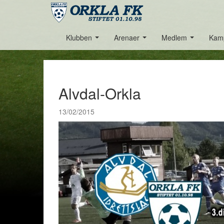
Klubben
Arenaer
Medlem
Kam
...
...
...
Alvdal-Orkla
13/02/2015