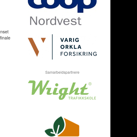
ynset
finale
Samarbeidspartnere