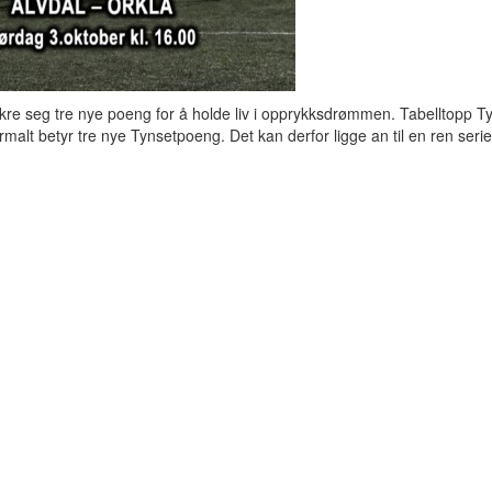
sikre seg tre nye poeng for å holde liv i opprykksdrømmen. Tabelltopp T
t betyr tre nye Tynsetpoeng. Det kan derfor ligge an til en ren serie