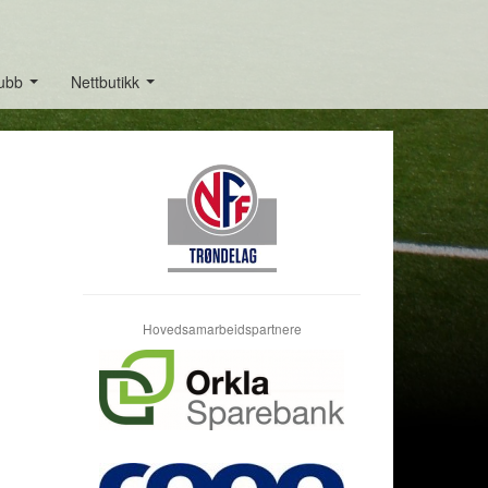
lubb
Nettbutikk
...
...
Hovedsamarbeidspartnere