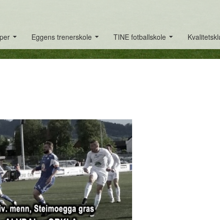
per
Eggens trenerskole
TINE fotballskole
Kvalitetsk
...
...
...