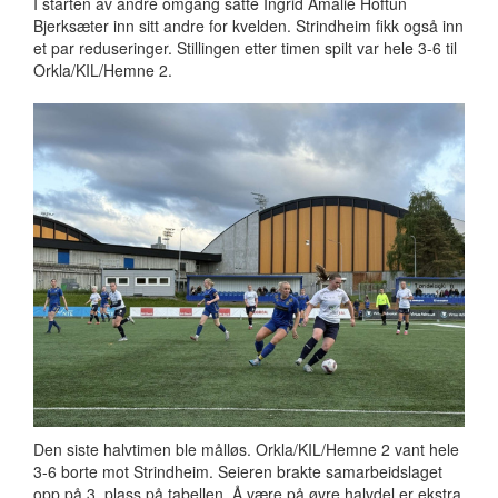
I starten av andre omgang satte Ingrid Amalie Hoftun
Bjerksæter inn sitt andre for kvelden. Strindheim fikk også inn
et par reduseringer. Stillingen etter timen spilt var hele 3-6 til
Orkla/KIL/Hemne 2.
Den siste halvtimen ble målløs. Orkla/KIL/Hemne 2 vant hele
3-6 borte mot Strindheim. Seieren brakte samarbeidslaget
opp på 3. plass på tabellen. Å være på øvre halvdel er ekstra