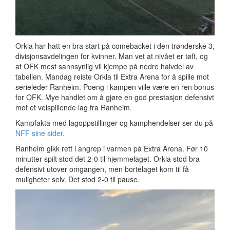
Orkla har hatt en bra start på comebacket i den trønderske 3,
divisjonsavdelingen for kvinner. Man vet at nivået er tøft, og
at OFK mest sannsynlig vil kjempe på nedre halvdel av
tabellen. Mandag reiste Orkla til Extra Arena for å spille mot
serieleder Ranheim. Poeng i kampen ville være en ren bonus
for OFK. Mye handlet om å gjøre en god prestasjon defensivt
mot et velspillende lag fra Ranheim.
Kampfakta med lagoppstillinger og kamphendelser ser du på
NFF sine sider.
Ranheim gikk rett i angrep i varmen på Extra Arena. Før 10
minutter spilt stod det 2-0 til hjemmelaget. Orkla stod bra
defensivt utover omgangen, men bortelaget kom til få
muligheter selv. Det stod 2-0 til pause.