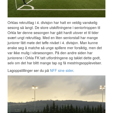
Orklas rekruttlag i 4. divisjon har hatt en veldig vanskelig
sesong så langt. De store utskiftningene i seniortroppen til
Orkla før denne sesongen har gått hardt utover et til tider
svært ungt rekruttlag. Med en liten seniorstall har mange
juniorer fått møte det tøffe nivået i 4. divisjon. Man kunne
ønske seg å matche så unge spillere mer forsiktig, men det
var ikke mulig i vårsesongen. På den andre siden har
juniorene i Orkla FK tatt utfordringene og taklet dette godt,
selv om det har blitt mange tap og få mestringsopplevelser.
Lagoppstillinger ser du på
NFF sine sider
.